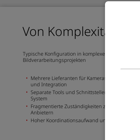
Von Komplexität zu K
Typische
Konfiguration i
n komplexen
Bildverarbeitungsprojekten
Mehrere Lieferanten für Kameras,
Software,
Obj
und Integration
Separate Tools und Schnittstellen im gesamten
System
Fra
g
mentierte Zuständigkeiten zwischen
den
Anbietern
Hoher Koordinationsaufwand und Integrationsr