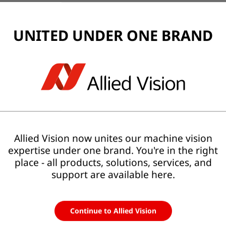
UNITED UNDER ONE BRAND
larheit
Mit Allied Vision
ektive
Ein Partner für das gesamte
Bildverarbeitungssystem
Allied Vision now unites our machine vision
Integrierte Hardware-, Software- und
expertise under one brand. You're in the right
Systemkompetenz
place - all products, solutions, services, and
Eine einheitliche Systemarchitektur
support are available here.
Klare Zuständigkeiten von der Komponente
isiko
bis zur Lösung
Continue to Allied Vision