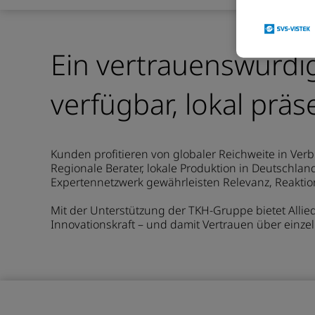
Ein vertrauenswürdig
verfügbar, lokal präs
Kunden profitieren von globaler Reichweite in Verb
Regionale Berater, lokale Produktion in Deutschlan
Expertennetzwerk gewährleisten Relevanz, Reaktio
Mit der Unterstützung der TKH-Gruppe bietet Allied 
Innovationskraft – und damit Vertrauen über einze