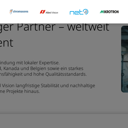
er Partner – weltweit
ent
indung mit lokaler Expertise.
d, Kanada und Belgien sowie ein starkes
nsfähigkeit und hohe Qualitätsstandards.
Vision langfristige Stabilität und nachhaltige
lne Projekte hinaus.