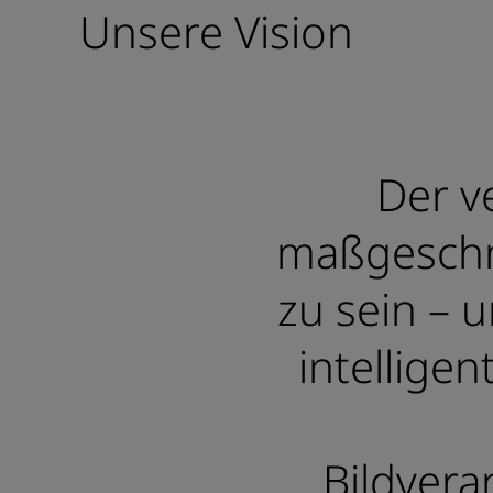
Unsere Vision
Der v
maßgeschn
zu sein – 
intellige
Bildvera