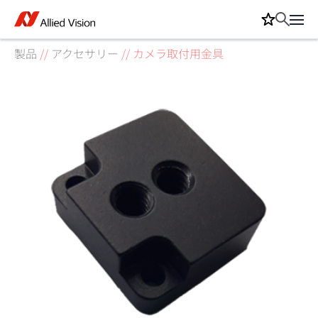
製品
//
アクセサリー
//
カメラ取付用金具