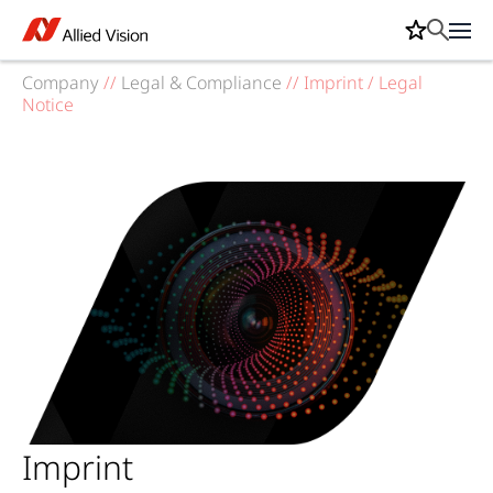
Company
//
Legal & Compliance
//
Imprint / Legal
Notice
Imprint