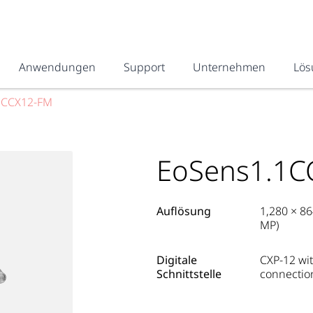
Anwendungen
Support
Unternehmen
Lös
1CCX12-FM
EoSens1.1C
Auflösung
1,280 × 86
MP)
Digitale
CXP-12 wit
Schnittstelle
connectio