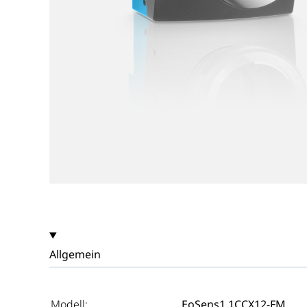
Allgemein
Modell:
EoSens1.1CCX12-FM