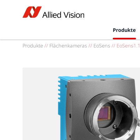
Produkte
Produkte
//
Flächenkameras
//
EoSens
//
EoSens1.