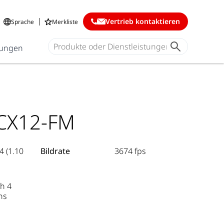
Vertrieb kontaktieren
Sprache
Merkliste
ungen
CX12-FM
4 (1.10
Bildrate
3674 fps
h 4
ns