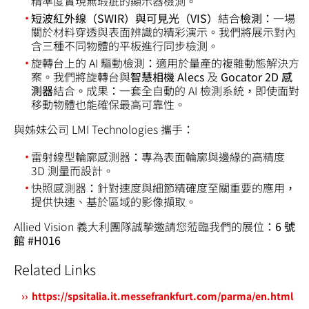
精準度實現無瑕疵的顯示器檢測。
短波紅外線（SWIR）與可見光（VIS）
結合
檢測
：一場
關於材料穿透與表面辨識的精彩演示。我們將展示對內
含三種不同物體的平板進行同步檢測。
旋轉台上的 AI 驅動檢測：適用於量產的複雜動態解決方
案。我們將旋轉台與
智慧相機 Alecs
及
Gocator 2D 感
測器
結合
。
成果：一套全自動的 AI 檢測系統，即使面對
移動物體也能確保最高可靠性。
與姊妹公司 LMI Technologies 攜手：
雷射線型輪廓感測器：專為表面輪廓與邊緣的高精度
3D 測量而設計。
快照感測器：針對速度與細節精確度至關重要的應用，
提供快速、基於區域的影像擷取。
Allied Vision 義大利團隊誠摯邀請您蒞臨我們的展位：
6 號
館 #H016
Related Links
https://spsitalia.it.messefrankfurt.com/parma/en.html