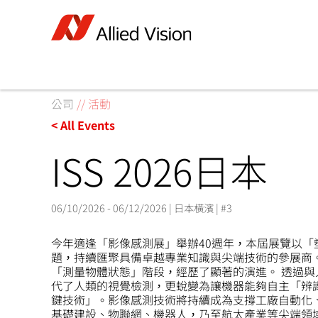
公司
//
活動
< All Events
ISS 2026日本
06/10/2026 - 06/12/2026 | 日本橫濱 | #3
今年適逢「影像感測展」舉辦40週年，本屆展覽以「
題，持續匯聚具備卓越專業知識與尖端技術的參展商
「測量物體狀態」階段，經歷了顯著的演進。 透過與
代了人類的視覺檢測，更蛻變為讓機器能夠自主「辨
鍵技術」。影像感測技術將持續成為支撐工廠自動化
基礎建設、物聯網、機器人，乃至航太產業等尖端領