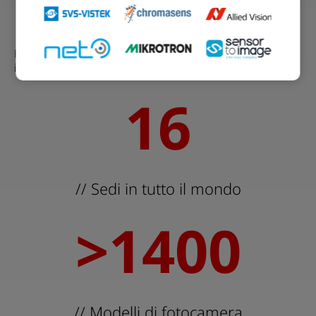
Dai componenti alle soluzioni
Fotocamere, ottiche, software, accessori e servizi di
integrazione di sistemi
16
16
// Sedi in tutto il mondo
>
1400
14
// Modelli di fotocamera