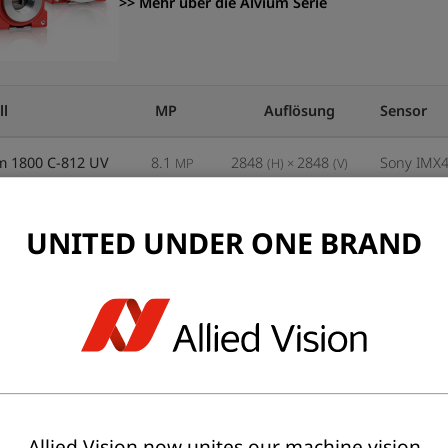
>> Mehr über die Alvium Serie
ll
MP
Auflösung
Sensor
m 1800 C-812 UV
8.1
2848
2848
Sony IMX
MP
(H) ×
(V)
m 1800 U-812 UV
8.1
2848
2848
Sony IMX
MP
(H) ×
(V)
UNITED UNDER ONE BRAND
m FP3-812 UV
8.1
2848
2848
Sony IMX
MP
(H) ×
(V)
m G1-812 UV
8.1
2848
2848
Sony IMX
MP
(H) ×
(V)
m G5-812 UV
8.1
2848
2848
Sony IMX
MP
(H) ×
(V)
um GM2-812 UV
8.1
2848
2848
Sony IMX
MP
(H) ×
(V)
Allied Vision now unites our machine vision