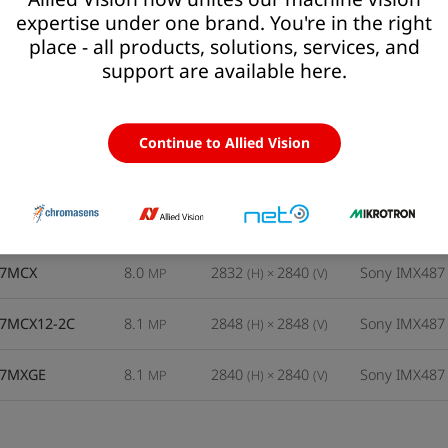
expertise under one brand. You're in the right
place - all products, solutions, services, and
support are available here.
FXO
>> Mehr über die FXO Serie
Continue to Allied Vision
ll
MP
Auflösung
Sensor
87MCX
8.0
2832
2840
Sony IMX487
MP
(H) ×
(V)
87MCX12-2C
8.1
2848
2848
Sony IMX487
MP
(H) ×
(V)
87MXGE
8.1
2840
2840
Sony IMX487
MP
(H) ×
(V)