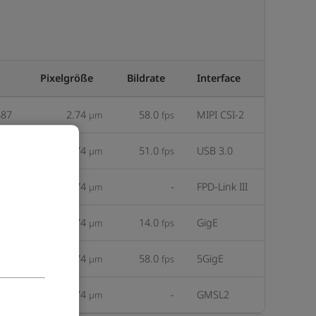
Pixelgröße
Bildrate
Interface
487
2.74
58.0
MIPI CSI-2
µm
fps
487
2.74
51.0
USB 3.0
µm
fps
487
2.74
-
FPD-Link III
µm
487
2.74
14.0
GigE
µm
fps
487
2.74
58.0
5GigE
µm
fps
487
2.74
-
GMSL2
µm