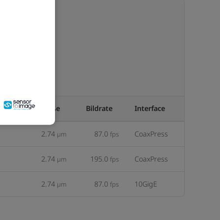
Pixelgröße
Bildrate
Interface
2.74
87.0
CoaxPress
µm
fps
2.74
195.0
CoaxPress
µm
fps
2.74
87.0
10GigE
µm
fps