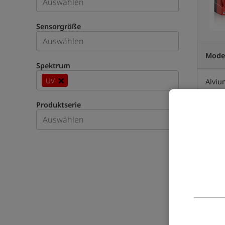
Sensorgröße
Mode
Spektrum
UV
Alviu
Produktserie
Alviu
Alviu
Alviu
Alviu
Alvi